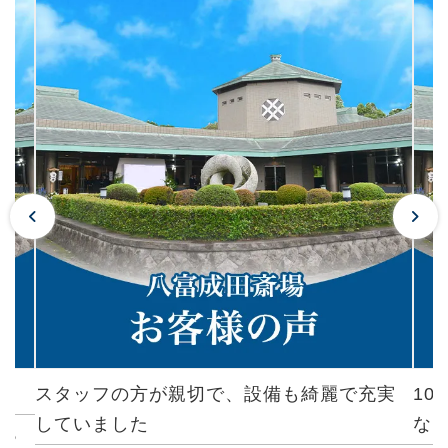
スタッフの方が親切で、設備も綺麗で充実
1
していました
なっ
ても