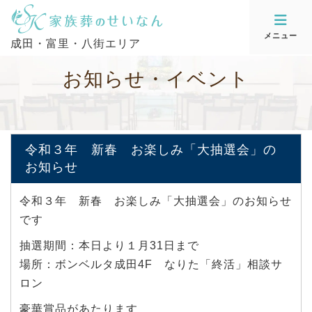
メニュー
成田・富里・八街エリア
お
知
ら
せ
・
イ
ベ
ン
ト
令和３年 新春 お楽しみ「大抽選会」の
お知らせ
令和３年 新春 お楽しみ「大抽選会」のお知らせ
です
抽選期間：本日より１月31日まで
場所：ボンベルタ成田4F なりた「終活」相談サ
ロン
豪華賞品があたります