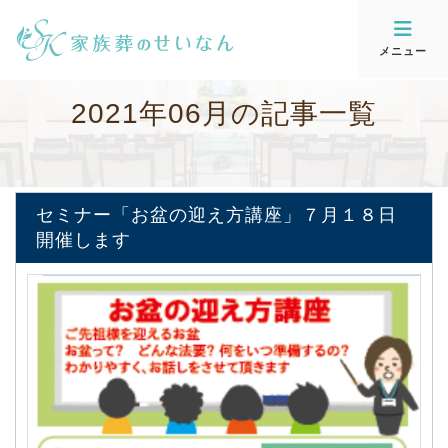
メニュー
2
0
2
1
年
0
6
月
の
記
事
一
覧
セミナー「お盆の迎え方講座」７月１８日
開催します