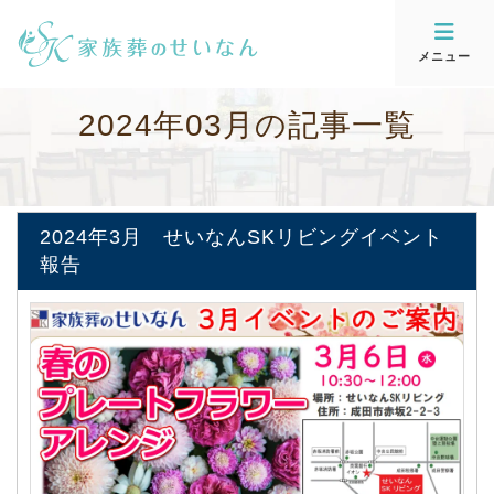
メニュー
2
0
2
4
年
0
3
月
の
記
事
一
覧
2024年3月 せいなんSKリビングイベント
報告