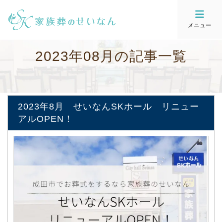
メニュー
2
0
2
3
年
0
8
月
の
記
事
一
覧
2023年8月 せいなんSKホール リニュー
アルOPEN！