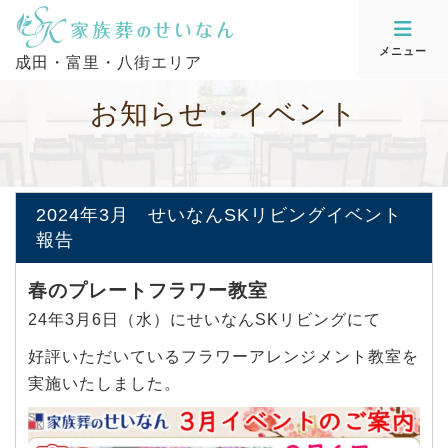
メニュー
成田・富里・八街エリア
お
知
ら
せ
・
イ
ベ
ン
ト
2024年3月 せいなんSKリビングイベント
報告
春のプレートフラワー教室
24年3月6日（水）にせいなんSKリビングにて
好評いただいているフラワーアレンジメント教室を
実施いたしました。