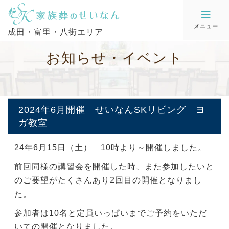
メニュー
成田・富里・八街エリア
お
知
ら
せ
・
イ
ベ
ン
ト
2024年6月開催 せいなんSKリビング ヨ
ガ教室
24年6月15日（土） 10時より～開催しました。
前回同様の講習会を開催した時、また参加したいと
のご要望がたくさんあり2回目の開催となりまし
た。
参加者は10名と定員いっぱいまでご予約をいただ
いての開催となりました。