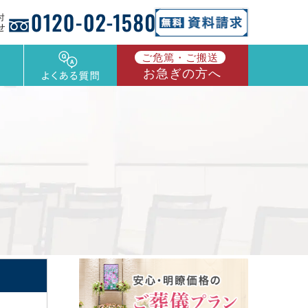
ご危篤・ご搬送
お急ぎの方へ