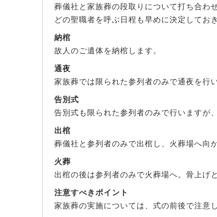
葬儀社と家族葬の段取りについて打ち合わ
どの聖職者を呼ぶ日程も早めに決定してお
納棺
故人のご遺体を納棺します。
通夜
家族葬では限られた参列者のみで通夜を行
告別式
告別式も限られた参列者のみで行いますが
出棺
葬儀社と参列者のみで出棺し、火葬場へ向
火葬
出棺の後は参列者のみで火葬場へ。骨上げ
注意すべきポイント
家族葬の実施については、式の前後で注意