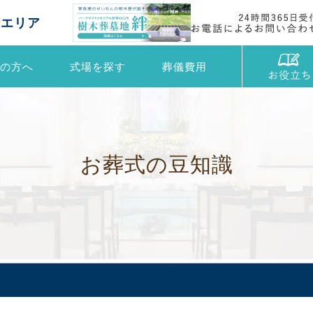
街エリア
の方へ
式場を探す
葬儀費用
お
葬
式
の
豆
知
識
点