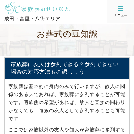
メニュー
成田・富里・八街エリア
お
葬
式
の
豆
知
識
家族葬に友人は参列できる？参列できない
場合の対応方法も確認しよう
家族葬は基本的に身内のみで行いますが、故人に関
係のある人であれば、家族葬に参列することが可能
です。遺族側の希望があれば、故人と直接の関わり
がなくても、遺族の友人として参列することも可能
です。
ここでは家族以外の友人や知人が家族葬に参列する