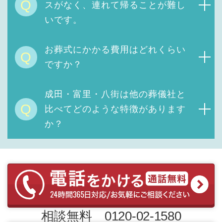
Q
スがなく、連れて帰ることが難し
いです。
お葬式にかかる費用は
どれくらい
Q
ですか？
成田・富里・八街は他の葬儀社と
Q
比べてどのような特徴があります
か？
相談無料 0120-02-1580