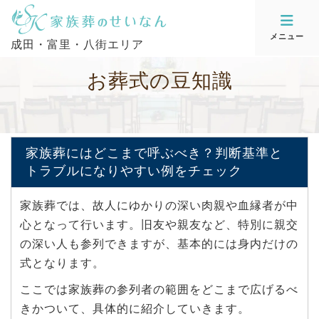
メニュー
成田・富里・八街エリア
お
葬
式
の
豆
知
識
家族葬にはどこまで呼ぶべき？判断基準と
トラブルになりやすい例をチェック
家族葬では、故人にゆかりの深い肉親や血縁者が中
心となって行います。旧友や親友など、特別に親交
の深い人も参列できますが、基本的には身内だけの
式となります。
ここでは家族葬の参列者の範囲をどこまで広げるべ
きかついて、具体的に紹介していきます。