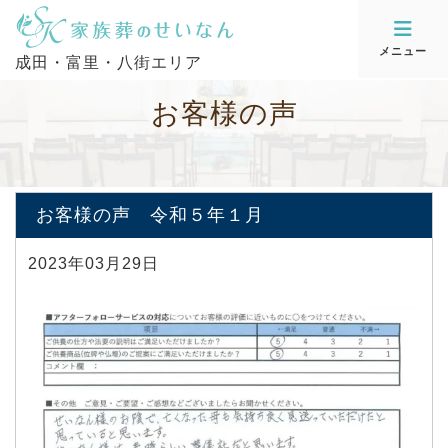
メニュー
成田・富里・八街エリア
お
客
様
の
声
お客様の声 令和５年１月
2023年03月29日