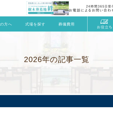
の方へ
式場を探す
葬儀費用
2
0
2
6
年
の
記
事
一
覧