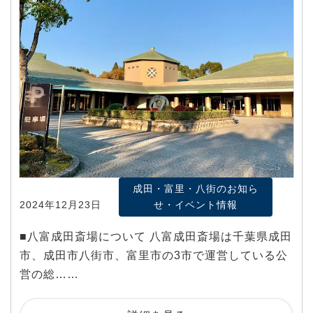
成田・富里・八街のお知ら
2024年12月23日
せ・イベント情報
■八富成田斎場について 八富成田斎場は千葉県成田
市、成田市八街市、富里市の3市で運営している公
営の総……