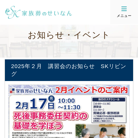
メニュー
お
知
ら
せ
・
イ
ベ
ン
ト
2025年２月 講習会のお知らせ SKリビン
グ